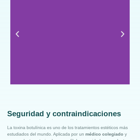
Efecto natural
Seguridad y contraindicaciones
Suaviza las arrugas sin
congelar la expresión.
La toxina botulínica es uno de los tratamientos estéticos más
estudiados del mundo. Aplicada por un
médico colegiado
y