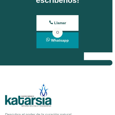
escríbenos!
Llamar
O
Whatsapp
Descubra el poder de la curación natural.