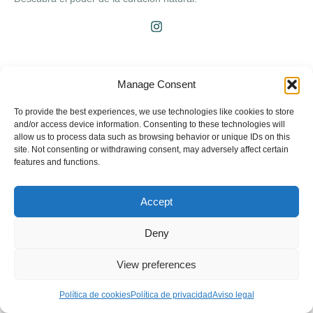
Enlaces rápidos
Manage Consent
Inicio
To provide the best experiences, we use technologies like cookies to store
Servicio médico a domicilio
and/or access device information. Consenting to these technologies will
allow us to process data such as browsing behavior or unique IDs on this
Nosotros
site. Not consenting or withdrawing consent, may adversely affect certain
features and functions.
Medicina integrativa
Medicina estética
Accept
Contacto
Deny
Blog
View preferences
Información de contacto
Política de cookies
Política de privacidad
Aviso legal
Gran vía de las Cortes Catalanas 566, PR 2, 08011