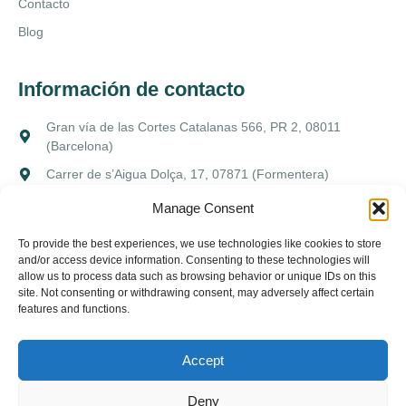
Contacto
Blog
Información de contacto
Gran vía de las Cortes Catalanas 566, PR 2, 08011
(Barcelona)
Carrer de s’Aigua Dolça, 17, 07871 (Formentera)
(+34) 639 154 352
Manage Consent
info@katarsia.com
To provide the best experiences, we use technologies like cookies to store
and/or access device information. Consenting to these technologies will
allow us to process data such as browsing behavior or unique IDs on this
site. Not consenting or withdrawing consent, may adversely affect certain
Aviso legal
Política de privacidad
Política de cookies
features and functions.
Accept
Deny