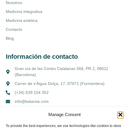
Nosotros
Medicina integrativa
Medicina estética
Contacto
Blog
Información de contacto
Gran vía de las Cortes Catalanas 566, PR 2, 08011
(Barcelona)
Carrer de s’Aigua Dolça, 17, 07871 (Formentera)
(+34) 639 154 352
info@katarsia.com
Manage Consent
Aviso legal
Política de privacidad
Política de cookies
To provide the best experiences, we use technologies like cookies to store