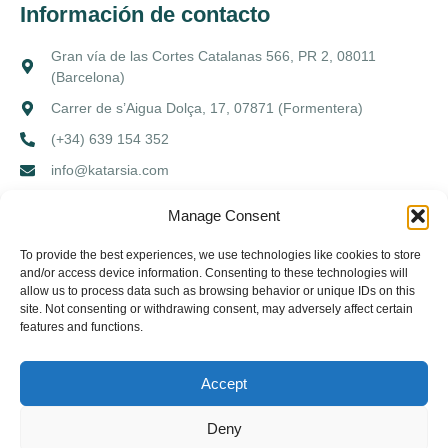
Información de contacto
Gran vía de las Cortes Catalanas 566, PR 2, 08011
(Barcelona)
Carrer de s’Aigua Dolça, 17, 07871 (Formentera)
(+34) 639 154 352
info@katarsia.com
Manage Consent
Aviso legal
Política de privacidad
Política de cookies
To provide the best experiences, we use technologies like cookies to store
and/or access device information. Consenting to these technologies will
allow us to process data such as browsing behavior or unique IDs on this
site. Not consenting or withdrawing consent, may adversely affect certain
features and functions.
Accept
Copyright © 2026. Todos los derechos reservados.
Deny